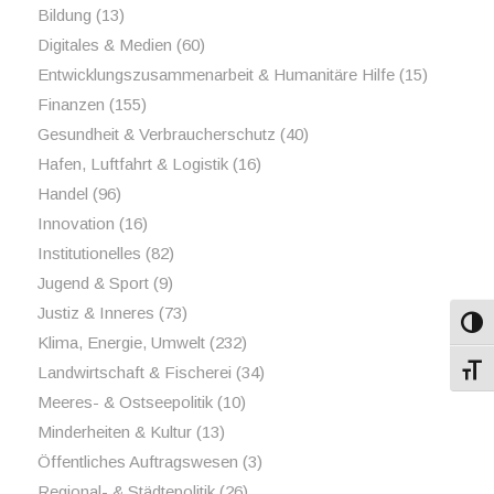
Bildung
(13)
Digitales & Medien
(60)
Entwicklungszusammenarbeit & Humanitäre Hilfe
(15)
Finanzen
(155)
Gesundheit & Verbraucherschutz
(40)
Hafen, Luftfahrt & Logistik
(16)
Handel
(96)
Innovation
(16)
Institutionelles
(82)
Jugend & Sport
(9)
Justiz & Inneres
(73)
Umsch
Klima, Energie, Umwelt
(232)
Landwirtschaft & Fischerei
(34)
Schri
Meeres- & Ostseepolitik
(10)
Minderheiten & Kultur
(13)
Öffentliches Auftragswesen
(3)
Regional- & Städtepolitik
(26)