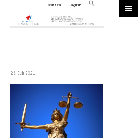
Search
Deutsch
English
for:
Search Button
JUSTICE-
2060093_640_SANGHYUNCHO
23. Juli 2021