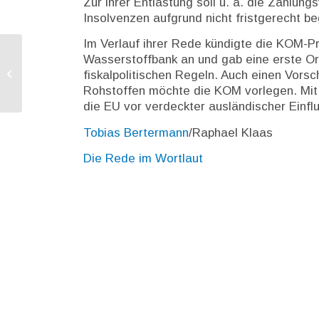
Zur ihrer Entlastung soll u. a. die Zahlun
Insolvenzen aufgrund nicht fristgerecht 
Im Verlauf ihrer Rede kündigte die KOM-P
Wasserstoffbank an und gab eine erste Ori
Erste Orientierung zur Ausgestaltung
fiskalpolitischen Regeln. Auch einen Vorsc
der künftigen Fiskalregeln
Rohstoffen möchte die KOM vorlegen. Mit 
die EU vor verdeckter ausländischer Einf
Tobias Bertermann
/Raphael Klaas
Die Rede im Wortlaut