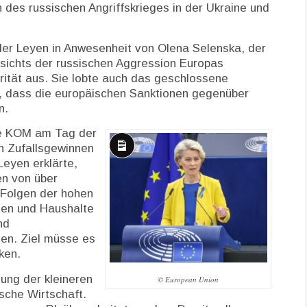
des russischen Angriffskrieges in der Ukraine und
er Leyen in Anwesenheit von Olena Selenska, der
esichts der russischen Aggression Europas
rität aus. Sie lobte auch das geschlossene
e, dass die europäischen Sanktionen gegenüber
n.
die KOM am Tag der
n Zufallsgewinnen
Lange
Leyen erklärte,
Beschreibung
en von über
 Folgen der hohen
en und Haushalte
nd
en. Ziel müsse es
ken.
ung der kleineren
© European Union
sche Wirtschaft.