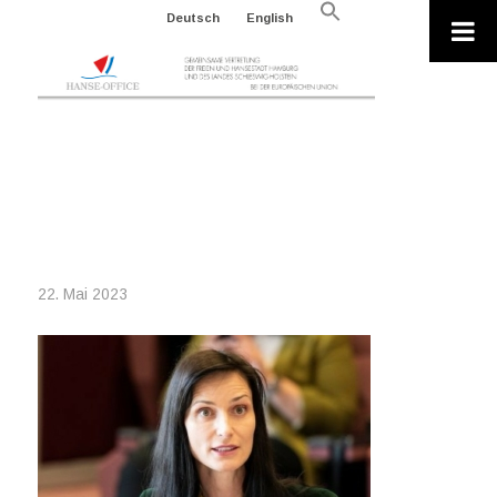
Search
Deutsch
English
for:
Search Button
2023-05-17_17P060993-
92551_MARIYA
GABRIEL_EUROPEAN UNION 2023
22. Mai 2023