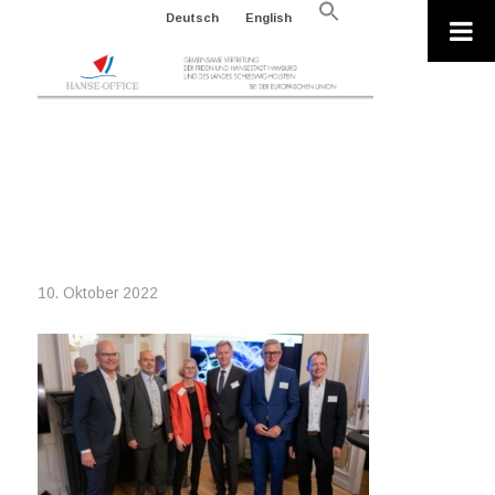
Search
Deutsch
English
for:
Search Button
2022-09-22_1244-
0253_WEB_SPRECHER
SPÄTSOMMEREMPFANG
10. Oktober 2022