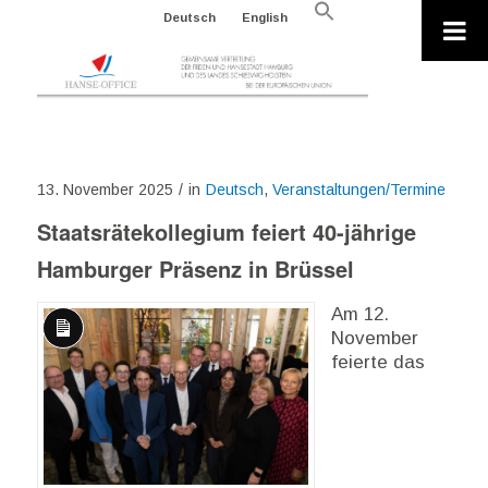
Search
Deutsch
English
for:
Search Button
13. November 2025
/
in
Deutsch
,
Veranstaltungen/Termine
Staatsrätekollegium feiert 40-jährige
Hamburger Präsenz in Brüssel
Am 12.
November
Lange
feierte das
Beschreibung