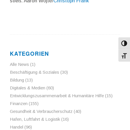
stieß. Aaron Wojte/
Christoph Frank
Umsch
KATEGORIEN
Schri
Alle News
(1)
Beschäftigung & Soziales
(30)
Bildung
(13)
Digitales & Medien
(60)
Entwicklungszusammenarbeit & Humanitäre Hilfe
(15)
Finanzen
(155)
Gesundheit & Verbraucherschutz
(40)
Hafen, Luftfahrt & Logistik
(16)
Handel
(96)