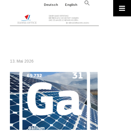
Search
Deutsch
English
for:
Search Button
2026-04-04_GALLIUM_01
13. Mai 2026