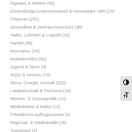
Digitales & Medien
(60)
Entwicklungszusammenarbeit & Humanitäre Hilfe
(15)
Finanzen
(155)
Gesundheit & Verbraucherschutz
(40)
Hafen, Luftfahrt & Logistik
(16)
Handel
(96)
Innovation
(16)
Institutionelles
(82)
Jugend & Sport
(9)
Justiz & Inneres
(73)
Klima, Energie, Umwelt
(232)
Umsch
Landwirtschaft & Fischerei
(34)
Schri
Meeres- & Ostseepolitik
(10)
Minderheiten & Kultur
(13)
Öffentliches Auftragswesen
(3)
Regional- & Städtepolitik
(26)
Tourismus
(2)