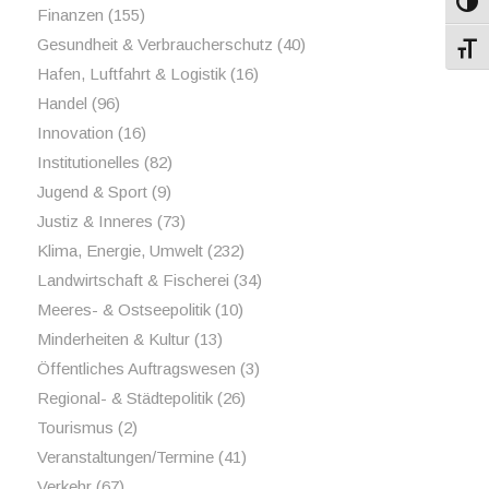
Umsch
Finanzen
(155)
Gesundheit & Verbraucherschutz
(40)
Schri
Hafen, Luftfahrt & Logistik
(16)
Handel
(96)
Innovation
(16)
Institutionelles
(82)
Jugend & Sport
(9)
Justiz & Inneres
(73)
Klima, Energie, Umwelt
(232)
Landwirtschaft & Fischerei
(34)
Meeres- & Ostseepolitik
(10)
Minderheiten & Kultur
(13)
Öffentliches Auftragswesen
(3)
Regional- & Städtepolitik
(26)
Tourismus
(2)
Veranstaltungen/Termine
(41)
Verkehr
(67)