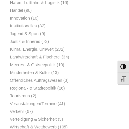
Hafen, Luftfahrt & Logistik
(16)
Handel
(96)
Innovation
(16)
Institutionelles
(82)
Jugend & Sport
(9)
Justiz & Inneres
(73)
Klima, Energie, Umwelt
(232)
Landwirtschaft & Fischerei
(34)
Meeres- & Ostseepolitik
(10)
Umsch
Minderheiten & Kultur
(13)
Schri
Öffentliches Auftragswesen
(3)
Regional- & Städtepolitik
(26)
Tourismus
(2)
Veranstaltungen/Termine
(41)
Verkehr
(67)
Verteidigung & Sicherheit
(5)
Wirtschaft & Wettbewerb
(105)