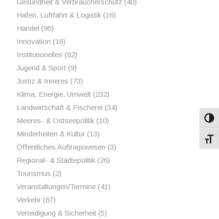
Gesundheit & Verbraucherschutz
(40)
Hafen, Luftfahrt & Logistik
(16)
Handel
(96)
Innovation
(16)
Institutionelles
(82)
Jugend & Sport
(9)
Justiz & Inneres
(73)
Klima, Energie, Umwelt
(232)
Landwirtschaft & Fischerei
(34)
Umsch
Meeres- & Ostseepolitik
(10)
Minderheiten & Kultur
(13)
Schri
Öffentliches Auftragswesen
(3)
Regional- & Städtepolitik
(26)
Tourismus
(2)
Veranstaltungen/Termine
(41)
Verkehr
(67)
Verteidigung & Sicherheit
(5)