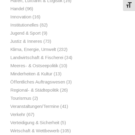
Hafen, Luftfahrt & Logistik
(16)
Schri
Handel
(96)
Innovation
(16)
Institutionelles
(82)
Jugend & Sport
(9)
Justiz & Inneres
(73)
Klima, Energie, Umwelt
(232)
Landwirtschaft & Fischerei
(34)
Meeres- & Ostseepolitik
(10)
Minderheiten & Kultur
(13)
Öffentliches Auftragswesen
(3)
Regional- & Städtepolitik
(26)
Tourismus
(2)
Veranstaltungen/Termine
(41)
Verkehr
(67)
Verteidigung & Sicherheit
(5)
Wirtschaft & Wettbewerb
(105)