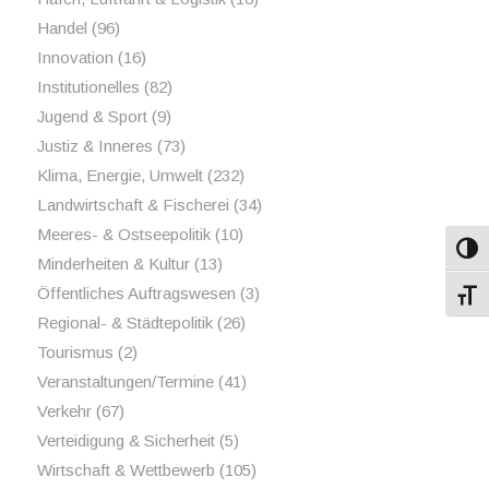
Handel
(96)
Innovation
(16)
Institutionelles
(82)
Jugend & Sport
(9)
Justiz & Inneres
(73)
Klima, Energie, Umwelt
(232)
Landwirtschaft & Fischerei
(34)
Meeres- & Ostseepolitik
(10)
Umsch
Minderheiten & Kultur
(13)
Öffentliches Auftragswesen
(3)
Schri
Regional- & Städtepolitik
(26)
Tourismus
(2)
Veranstaltungen/Termine
(41)
Verkehr
(67)
Verteidigung & Sicherheit
(5)
Wirtschaft & Wettbewerb
(105)