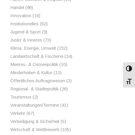
Handel
(96)
Innovation
(16)
Institutionelles
(82)
Jugend & Sport
(9)
Justiz & Inneres
(73)
Klima, Energie, Umwelt
(232)
Landwirtschaft & Fischerei
(34)
Meeres- & Ostseepolitik
(10)
Umsch
Minderheiten & Kultur
(13)
Öffentliches Auftragswesen
(3)
Schri
Regional- & Städtepolitik
(26)
Tourismus
(2)
Veranstaltungen/Termine
(41)
Verkehr
(67)
Verteidigung & Sicherheit
(5)
Wirtschaft & Wettbewerb
(105)