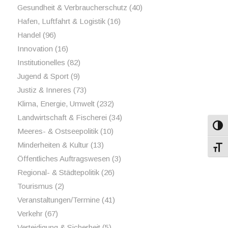
Gesundheit & Verbraucherschutz
(40)
Hafen, Luftfahrt & Logistik
(16)
Handel
(96)
Innovation
(16)
Institutionelles
(82)
Jugend & Sport
(9)
Justiz & Inneres
(73)
Klima, Energie, Umwelt
(232)
Landwirtschaft & Fischerei
(34)
Umsch
Meeres- & Ostseepolitik
(10)
Minderheiten & Kultur
(13)
Schri
Öffentliches Auftragswesen
(3)
Regional- & Städtepolitik
(26)
Tourismus
(2)
Veranstaltungen/Termine
(41)
Verkehr
(67)
Verteidigung & Sicherheit
(5)