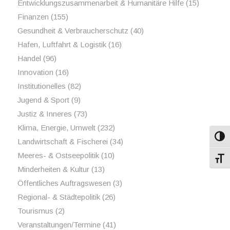
Entwicklungszusammenarbeit & Humanitäre Hilfe
(15)
Finanzen
(155)
Gesundheit & Verbraucherschutz
(40)
Hafen, Luftfahrt & Logistik
(16)
Handel
(96)
Innovation
(16)
Institutionelles
(82)
Jugend & Sport
(9)
Justiz & Inneres
(73)
Klima, Energie, Umwelt
(232)
Umsch
Landwirtschaft & Fischerei
(34)
Meeres- & Ostseepolitik
(10)
Schri
Minderheiten & Kultur
(13)
Öffentliches Auftragswesen
(3)
Regional- & Städtepolitik
(26)
Tourismus
(2)
Veranstaltungen/Termine
(41)