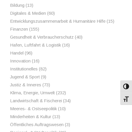
Bildung
(13)
Digitales & Medien
(60)
Entwicklungszusammenarbeit & Humanitäre Hilfe
(15)
Finanzen
(155)
Gesundheit & Verbraucherschutz
(40)
Hafen, Luftfahrt & Logistik
(16)
Handel
(96)
Innovation
(16)
Institutionelles
(82)
Jugend & Sport
(9)
Justiz & Inneres
(73)
Umsch
Klima, Energie, Umwelt
(232)
Schri
Landwirtschaft & Fischerei
(34)
Meeres- & Ostseepolitik
(10)
Minderheiten & Kultur
(13)
Öffentliches Auftragswesen
(3)