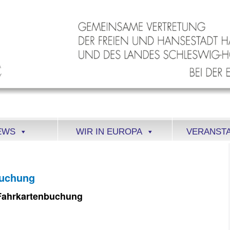
EWS
WIR IN EUROPA
VERANST
buchung
n Fahrkartenbuchung