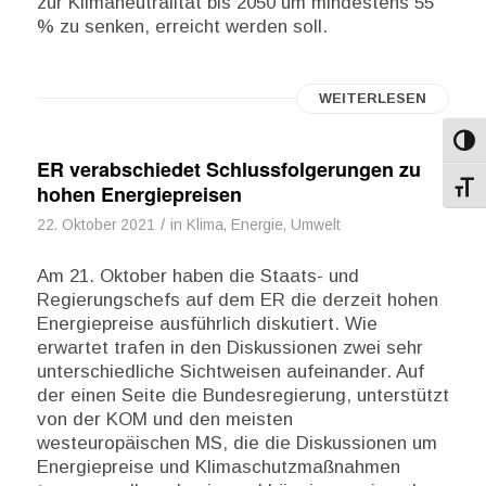
zur Klimaneutralität bis 2050 um mindestens 55
% zu senken, erreicht werden soll.
WEITERLESEN
Umsch
ER verabschiedet Schlussfolgerungen zu
hohen Energiepreisen
Schri
/
22. Oktober 2021
in
Klima, Energie, Umwelt
Am 21. Oktober haben die Staats- und
Regierungschefs auf dem ER die derzeit hohen
Energiepreise ausführlich diskutiert. Wie
erwartet trafen in den Diskussionen zwei sehr
unterschiedliche Sichtweisen aufeinander. Auf
der einen Seite die Bundesregierung, unterstützt
von der KOM und den meisten
westeuropäischen MS, die die Diskussionen um
Energiepreise und Klimaschutzmaßnahmen