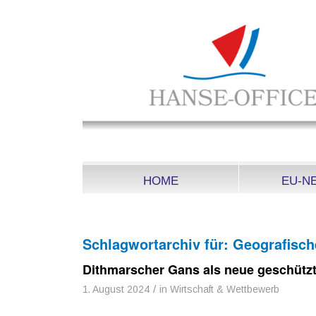
HOME
EU-N
Schlagwortarchiv für:
Geografisc
Dithmarscher Gans als neue geschütz
/
1. August 2024
in
Wirtschaft & Wettbewerb