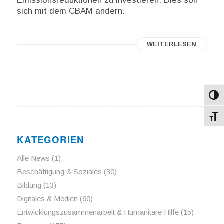
Emissionsreduktionen zu investieren. Dies soll
sich mit dem CBAM ändern.
WEITERLESEN
Umsch
Schri
KATEGORIEN
Alle News
(1)
Beschäftigung & Soziales
(30)
Bildung
(13)
Digitales & Medien
(60)
Entwicklungszusammenarbeit & Humanitäre Hilfe
(15)