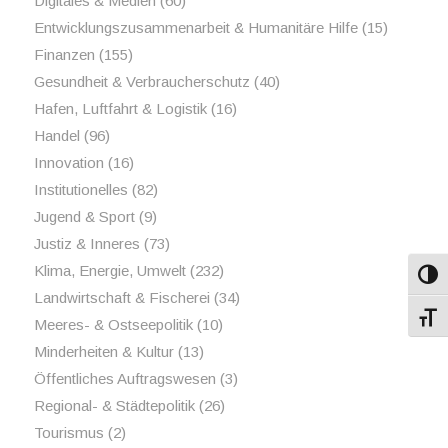
Digitales & Medien
(60)
Entwicklungszusammenarbeit & Humanitäre Hilfe
(15)
Finanzen
(155)
Gesundheit & Verbraucherschutz
(40)
Hafen, Luftfahrt & Logistik
(16)
Handel
(96)
Innovation
(16)
Institutionelles
(82)
Jugend & Sport
(9)
Justiz & Inneres
(73)
Klima, Energie, Umwelt
(232)
Umsch
Landwirtschaft & Fischerei
(34)
Schri
Meeres- & Ostseepolitik
(10)
Minderheiten & Kultur
(13)
Öffentliches Auftragswesen
(3)
Regional- & Städtepolitik
(26)
Tourismus
(2)