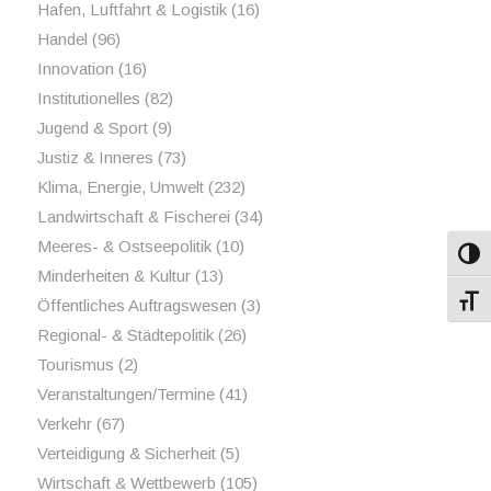
Hafen, Luftfahrt & Logistik
(16)
Handel
(96)
Innovation
(16)
Institutionelles
(82)
Jugend & Sport
(9)
Justiz & Inneres
(73)
Klima, Energie, Umwelt
(232)
Landwirtschaft & Fischerei
(34)
Meeres- & Ostseepolitik
(10)
Umsch
Minderheiten & Kultur
(13)
Schri
Öffentliches Auftragswesen
(3)
Regional- & Städtepolitik
(26)
Tourismus
(2)
Veranstaltungen/Termine
(41)
Verkehr
(67)
Verteidigung & Sicherheit
(5)
Wirtschaft & Wettbewerb
(105)