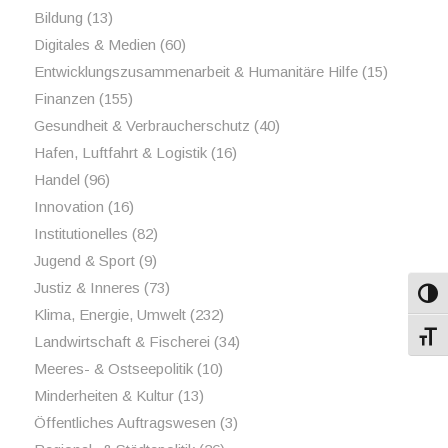
Bildung
(13)
Digitales & Medien
(60)
Entwicklungszusammenarbeit & Humanitäre Hilfe
(15)
Finanzen
(155)
Gesundheit & Verbraucherschutz
(40)
Hafen, Luftfahrt & Logistik
(16)
Handel
(96)
Innovation
(16)
Institutionelles
(82)
Jugend & Sport
(9)
Justiz & Inneres
(73)
Umsch
Klima, Energie, Umwelt
(232)
Schri
Landwirtschaft & Fischerei
(34)
Meeres- & Ostseepolitik
(10)
Minderheiten & Kultur
(13)
Öffentliches Auftragswesen
(3)