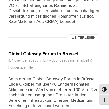
13. November die Trilogverhandlungen über die
VO zur Schaffung eines Rahmens zur
Gewährleistung einer sicheren und nachhaltigen
Versorgung mit kritischen Rohstoffen (Critical
Raw Materials Act, CRMA) beendet.
WEITERLESEN
Global Gateway Forum in Brüssel
/
6. November 2023
in
Entwicklungszusammenarbeit &
Humanitäre Hilfe
Beim ersten Global Gateway Forum in Brüssel
Ende Oktober mit über 46 Ländern konnten
Abkommen im Wert von mehreren 100 Mio. € zu
Umsch
nachhaltigen und grünen Projekten in den
Bereichen Infrastruktur, Energie, Medizin und
Schri
Erziehung unterzeichnet werden.