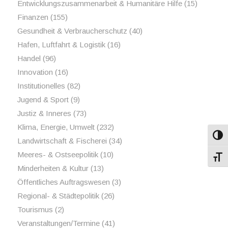
Entwicklungszusammenarbeit & Humanitäre Hilfe
(15)
Finanzen
(155)
Gesundheit & Verbraucherschutz
(40)
Hafen, Luftfahrt & Logistik
(16)
Handel
(96)
Innovation
(16)
Institutionelles
(82)
Jugend & Sport
(9)
Justiz & Inneres
(73)
Klima, Energie, Umwelt
(232)
Umsch
Landwirtschaft & Fischerei
(34)
Meeres- & Ostseepolitik
(10)
Schri
Minderheiten & Kultur
(13)
Öffentliches Auftragswesen
(3)
Regional- & Städtepolitik
(26)
Tourismus
(2)
Veranstaltungen/Termine
(41)