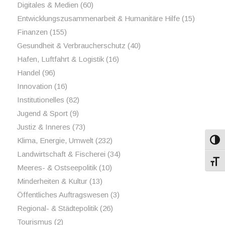
Digitales & Medien
(60)
Entwicklungszusammenarbeit & Humanitäre Hilfe
(15)
Finanzen
(155)
Gesundheit & Verbraucherschutz
(40)
Hafen, Luftfahrt & Logistik
(16)
Handel
(96)
Innovation
(16)
Institutionelles
(82)
Jugend & Sport
(9)
Justiz & Inneres
(73)
Klima, Energie, Umwelt
(232)
Umsch
Landwirtschaft & Fischerei
(34)
Schri
Meeres- & Ostseepolitik
(10)
Minderheiten & Kultur
(13)
Öffentliches Auftragswesen
(3)
Regional- & Städtepolitik
(26)
Tourismus
(2)