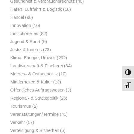
Gesundheit & Verbraucherschutz
(40)
Hafen, Luftfahrt & Logistik
(16)
Handel
(96)
Innovation
(16)
Institutionelles
(82)
Jugend & Sport
(9)
Justiz & Inneres
(73)
Klima, Energie, Umwelt
(232)
Landwirtschaft & Fischerei
(34)
Umsch
Meeres- & Ostseepolitik
(10)
Minderheiten & Kultur
(13)
Schri
Öffentliches Auftragswesen
(3)
Regional- & Städtepolitik
(26)
Tourismus
(2)
Veranstaltungen/Termine
(41)
Verkehr
(67)
Verteidigung & Sicherheit
(5)