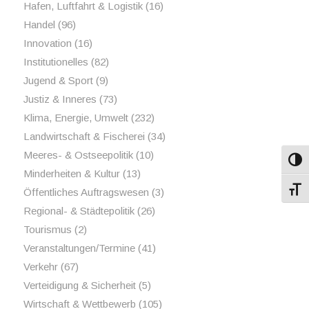
Hafen, Luftfahrt & Logistik
(16)
Handel
(96)
Innovation
(16)
Institutionelles
(82)
Jugend & Sport
(9)
Justiz & Inneres
(73)
Klima, Energie, Umwelt
(232)
Landwirtschaft & Fischerei
(34)
Meeres- & Ostseepolitik
(10)
Umsch
Minderheiten & Kultur
(13)
Schri
Öffentliches Auftragswesen
(3)
Regional- & Städtepolitik
(26)
Tourismus
(2)
Veranstaltungen/Termine
(41)
Verkehr
(67)
Verteidigung & Sicherheit
(5)
Wirtschaft & Wettbewerb
(105)