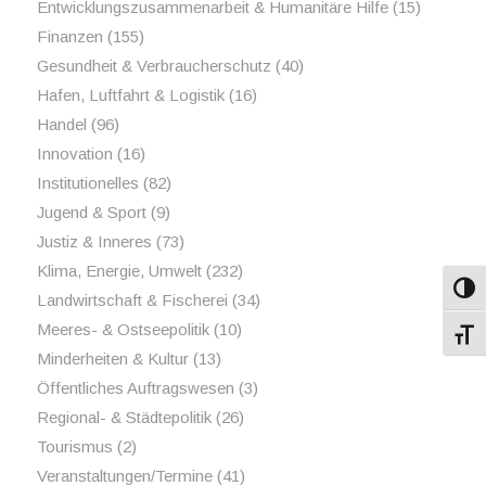
Entwicklungszusammenarbeit & Humanitäre Hilfe
(15)
Finanzen
(155)
Gesundheit & Verbraucherschutz
(40)
Hafen, Luftfahrt & Logistik
(16)
Handel
(96)
Innovation
(16)
Institutionelles
(82)
Jugend & Sport
(9)
Justiz & Inneres
(73)
Klima, Energie, Umwelt
(232)
Umsch
Landwirtschaft & Fischerei
(34)
Meeres- & Ostseepolitik
(10)
Schri
Minderheiten & Kultur
(13)
Öffentliches Auftragswesen
(3)
Regional- & Städtepolitik
(26)
Tourismus
(2)
Veranstaltungen/Termine
(41)