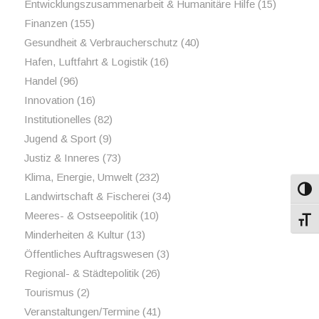
Entwicklungszusammenarbeit & Humanitäre Hilfe
(15)
Finanzen
(155)
Gesundheit & Verbraucherschutz
(40)
Hafen, Luftfahrt & Logistik
(16)
Handel
(96)
Innovation
(16)
Institutionelles
(82)
Jugend & Sport
(9)
Justiz & Inneres
(73)
Klima, Energie, Umwelt
(232)
Umsch
Landwirtschaft & Fischerei
(34)
Meeres- & Ostseepolitik
(10)
Schri
Minderheiten & Kultur
(13)
Öffentliches Auftragswesen
(3)
Regional- & Städtepolitik
(26)
Tourismus
(2)
Veranstaltungen/Termine
(41)