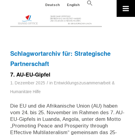
Search
Deutsch
English
for:
Search Button
Schlagwortarchiv für:
Strategische
Partnerschaft
7. AU-EU-Gipfel
/
1. Dezember 2025
in
Entwicklungszusammenarbeit &
Humanitäre Hilfe
Die EU und die Afrikanische Union (AU) haben
vom 24. bis 25. November im Rahmen des 7. AU-
EU-Gipfels in Luanda, Angola, unter dem Motto
„Promoting Peace and Prosperity through
Effective Multilateralism“ gemeinsam das 25-