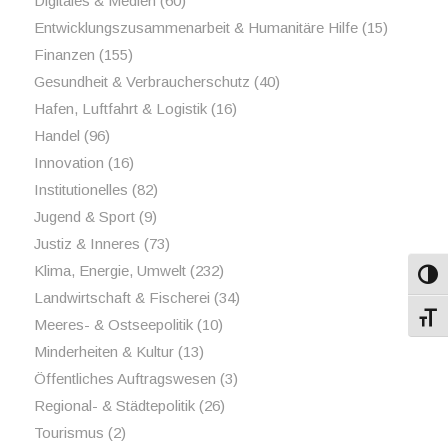
Digitales & Medien
(60)
Entwicklungszusammenarbeit & Humanitäre Hilfe
(15)
Finanzen
(155)
Gesundheit & Verbraucherschutz
(40)
Hafen, Luftfahrt & Logistik
(16)
Handel
(96)
Innovation
(16)
Institutionelles
(82)
Jugend & Sport
(9)
Justiz & Inneres
(73)
Klima, Energie, Umwelt
(232)
Umsch
Landwirtschaft & Fischerei
(34)
Schri
Meeres- & Ostseepolitik
(10)
Minderheiten & Kultur
(13)
Öffentliches Auftragswesen
(3)
Regional- & Städtepolitik
(26)
Tourismus
(2)