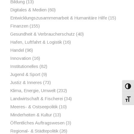
Bildung
(13)
Digitales & Medien
(60)
Entwicklungszusammenarbeit & Humanitäre Hilfe
(15)
Finanzen
(155)
Gesundheit & Verbraucherschutz
(40)
Hafen, Luftfahrt & Logistik
(16)
Handel
(96)
Innovation
(16)
Institutionelles
(82)
Jugend & Sport
(9)
Justiz & Inneres
(73)
Umsch
Klima, Energie, Umwelt
(232)
Landwirtschaft & Fischerei
(34)
Schri
Meeres- & Ostseepolitik
(10)
Minderheiten & Kultur
(13)
Öffentliches Auftragswesen
(3)
Regional- & Städtepolitik
(26)