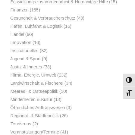
Entwicklungszusammenarbeit & Humanitäre Hilfe
(15)
Finanzen
(155)
Gesundheit & Verbraucherschutz
(40)
Hafen, Luftfahrt & Logistik
(16)
Handel
(96)
Innovation
(16)
Institutionelles
(82)
Jugend & Sport
(9)
Justiz & Inneres
(73)
Klima, Energie, Umwelt
(232)
Umsch
Landwirtschaft & Fischerei
(34)
Meeres- & Ostseepolitik
(10)
Schri
Minderheiten & Kultur
(13)
Öffentliches Auftragswesen
(3)
Regional- & Städtepolitik
(26)
Tourismus
(2)
Veranstaltungen/Termine
(41)