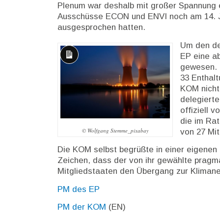
Plenum war deshalb mit großer Spannung e
Ausschüsse ECON und ENVI noch am 14. 
ausgesprochen hatten.
Um den de
EP eine a
Lange
gewesen. D
Beschreibung
33 Enthal
KOM nicht 
delegiert
offiziell 
die im Rat
© Wolfgang Stemme_pixabay
von 27 Mit
Die KOM selbst begrüßte in einer eigenen
Zeichen, dass der von ihr gewählte pragma
Mitgliedstaaten den Übergang zur Klimane
PM des EP
PM der KOM
(EN)