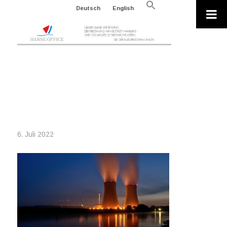
Search
Deutsch
English
for:
Search Button
2022-07-06_ENERGY-
4030427_640_WOLFGANG
STEMME_PIXABAY
6. Juli 2022