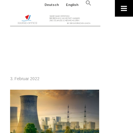
Search
Deutsch
English
for:
Search Button
2022-02-03_INDUSTRY-
G9EC8FD778_640_ALBRECHT
FIETZ_PIXABAY
3. Februar 2022