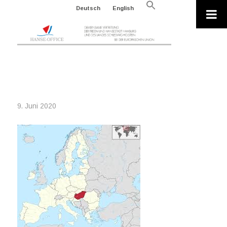
Search
Deutsch
English
for:
Search Button
UNGARN
9. Juni 2020