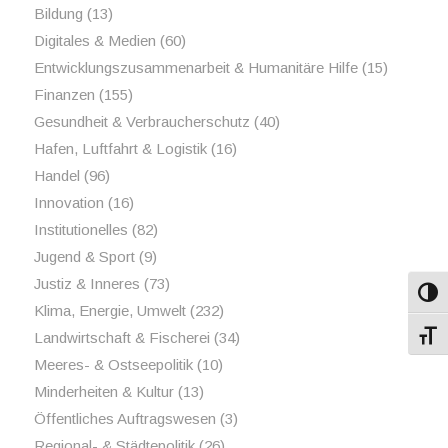
Bildung
(13)
Digitales & Medien
(60)
Entwicklungszusammenarbeit & Humanitäre Hilfe
(15)
Finanzen
(155)
Gesundheit & Verbraucherschutz
(40)
Hafen, Luftfahrt & Logistik
(16)
Handel
(96)
Innovation
(16)
Institutionelles
(82)
Jugend & Sport
(9)
Justiz & Inneres
(73)
Umsch
Klima, Energie, Umwelt
(232)
Landwirtschaft & Fischerei
(34)
Schri
Meeres- & Ostseepolitik
(10)
Minderheiten & Kultur
(13)
Öffentliches Auftragswesen
(3)
Regional- & Städtepolitik
(26)