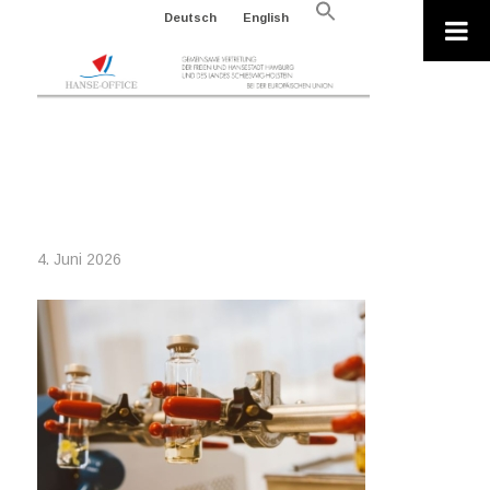
Search
Deutsch
English
for:
Search Button
2026-05-30_PEXELS-JESS-VIDE-
9259977
4. Juni 2026